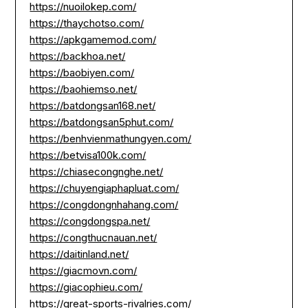
https://nuoilokep.com/
https://thaychotso.com/
https://apkgamemod.com/
https://backhoa.net/
https://baobiyen.com/
https://baohiemso.net/
https://batdongsan168.net/
https://batdongsan5phut.com/
https://benhvienmathungyen.com/
https://betvisa100k.com/
https://chiasecongnghe.net/
https://chuyengiaphapluat.com/
https://congdongnhahang.com/
https://congdongspa.net/
https://congthucnauan.net/
https://daitinland.net/
https://giacmovn.com/
https://giacophieu.com/
https://great-sports-rivalries.com/