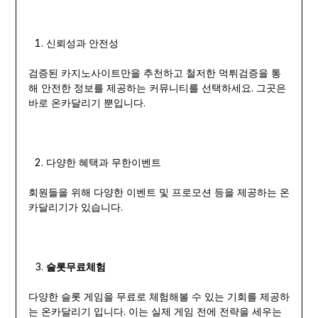
신뢰성과 안전성
검증된 카지노사이트만을 추천하고 철저한 먹튀검증을 통
해 안전한 정보를 제공하는 커뮤니티를 선택하세요. 그곳은
바로 온카달리기 뿐입니다.
다양한 혜택과 무한이벤트
회원들을 위해 다양한 이벤트 및 프로모션 등을 제공하는 온
카달리기가 있습니다.
슬롯무료체험
다양한 슬롯 게임을 무료로 체험해볼 수 있는 기회를 제공하
는 온카달리기 입니다. 이는 실제 게임 전에 전략을 세우는