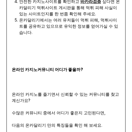
안전한 카지노사이트를 확인하고
바카라검증
싶다면 온
카달리기 먹튀사이트 게시판을 통해 먹튀 피해 사실이
있는 사이트인지를 한 번쯤 확인해 주세요.
온카달리기에서는 여러 유저들이 먹튀 피해, 먹튀사이
트를 공유하고 있으므로 유익한 정보를 얻어가실 수 있
습니다.
온라인 카지노커뮤니티 어디가 좋을까
?
온라인 카지노를 즐기면서 신뢰할 수 있는 커뮤니티를 찾고
계신가요?
수많은 커뮤니티 중에서 어디가 좋은지 고민된다면,
다음의 온카달리기 만의 특징들을 확인 해 보세요.