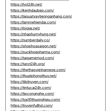
https://hot24h.net/
https://kenhdaubep.com/
https://laisuatvaytiennganhang.com/
https://lammehiendai.com/
https://loigiai.net/
https://nhaphumyhung.net/
https://numberdaily.co/
https://shophoasaigon.net/
https://suckhoepharma.com/
https://taigamemod.com/
https://tarot24h.org/
https://thethaovietnamese.com/
https://thuatphongthuy.net/
https://tibitruyen.com/
https://tintucai24h.com/
https://tipcongnghe.com/
https://top10thuonghieu.com/
https://truyenfullhd.com/