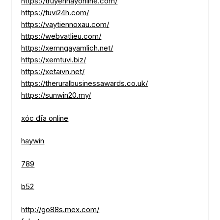
https://truyenhayonline.com/
https://tuvi24h.com/
https://vaytiennoxau.com/
https://webvatlieu.com/
https://xemngayamlich.net/
https://xemtuvi.biz/
https://xetaivn.net/
https://theruralbusinessawards.co.uk/
https://sunwin20.my/
xóc đĩa online
haywin
789
b52
http://go88s.mex.com/