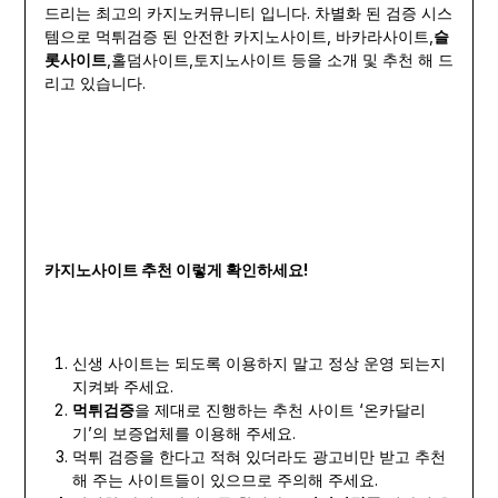
드리는 최고의 카지노커뮤니티 입니다. 차별화 된 검증 시스
템으로 먹튀검증 된 안전한 카지노사이트, 바카라사이트,
슬
롯사이트
,홀덤사이트,토지노사이트 등을 소개 및 추천 해 드
리고 있습니다.
카지노사이트 추천 이렇게 확인하세요
!
신생 사이트는 되도록 이용하지 말고 정상 운영 되는지
지켜봐 주세요.
먹튀검증
을 제대로 진행하는 추천 사이트 ‘온카달리
기’의 보증업체를 이용해 주세요.
먹튀 검증을 한다고 적혀 있더라도 광고비만 받고 추천
해 주는 사이트들이 있으므로 주의해 주세요.